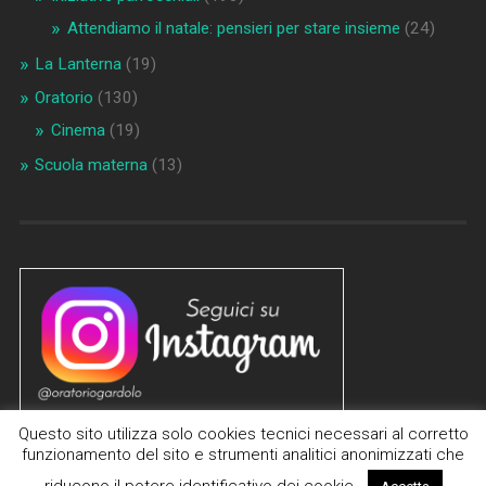
Attendiamo il natale: pensieri per stare insieme
(24)
La Lanterna
(19)
Oratorio
(130)
Cinema
(19)
Scuola materna
(13)
Questo sito utilizza solo cookies tecnici necessari al corretto
funzionamento del sito e strumenti analitici anonimizzati che
riducono il potere identificativo dei cookie.