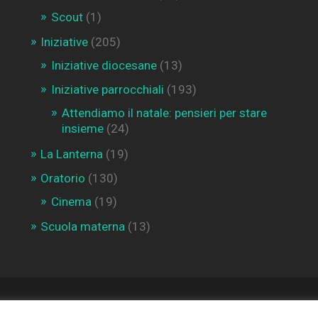
Scout
(1)
Iniziative
(205)
Iniziative diocesane
(13)
Iniziative parrocchiali
(193)
Attendiamo il natale: pensieri per stare
insieme
(24)
La Lanterna
(19)
Oratorio
(130)
Cinema
(19)
Scuola materna
(13)