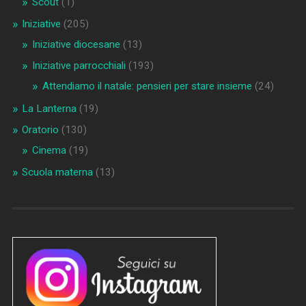
Scout
(1)
Iniziative
(205)
Iniziative diocesane
(13)
Iniziative parrocchiali
(193)
Attendiamo il natale: pensieri per stare insieme
(24)
La Lanterna
(19)
Oratorio
(130)
Cinema
(19)
Scuola materna
(13)