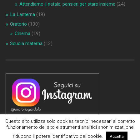
Attendiamo il natale: pensieri per stare insieme
(24)
La Lanterna
(19)
Oratorio
(130)
Cinema
(19)
Scuola materna
(13)
Questo sito utilizza solo cookies tecnici necessari al corretto
funzionamento del sito e strumenti analitici anonimizzati che
riducono il potere identificativo dei cookie.
Accetta
© 2026
PARROCCHIE DI GARDOLO E CANOVA