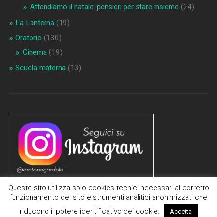
Attendiamo il natale: pensieri per stare insieme
(24)
La Lanterna
(19)
Oratorio
(130)
Cinema
(19)
Scuola materna
(13)
Questo sito utilizza solo cookies tecnici necessari al corretto
funzionamento del sito e strumenti analitici anonimizzati che
riducono il potere identificativo dei cookie.
Accetta
© 2026
PARROCCHIE DI GARDOLO E CANOVA