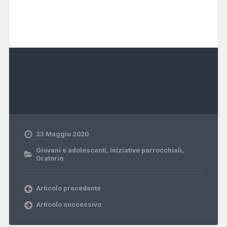
23 Maggio 2020
Giovani e adolescenti
,
Iniziative parrocchiali
,
Oratorio
Articolo precedente
Articolo successivo